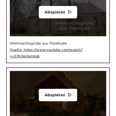
Abspielen
Weihnachtsgrüße aus Flemhude
Quelle: https://www.youtube.com/watch?
v=07KWx9gHddk
Abspielen